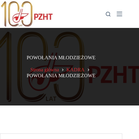
Przejdź
do
treści
POWOŁANIA MŁODZIEŻOWE
Strona główna
KADRA
POWOŁANIA MŁODZIEŻOWE