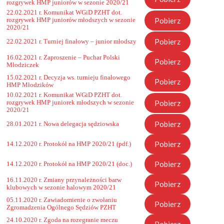
rozgrywek HMP juniorów w sezonie 2020/21
22.02.2021 r. Komunikat WGiD PZHT dot.
Pobierz
rozgrywek HMP juniorów młodszych w sezonie
2020/21
Pobierz
22.02.2021 r. Turniej finałowy – junior młodszy
16.02.2021 r. Zaproszenie – Puchar Polski
Pobierz
Młodziczek
15.02.2021 r. Decyzja ws. turnieju finałowego
Pobierz
HMP Młodzików
10.02.2021 r. Komunikat WGiD PZHT dot.
Pobierz
rozgrywek HMP juniorek młodszych w sezonie
2020/21
Pobierz
28.01.2021 r. Nowa delegacja sędziowska
Pobierz
14.12.2020 r. Protokół na HMP 2020/21 (pdf.)
Pobierz
14.12.2020 r. Protokół na HMP 2020/21 (doc.)
16.11.2020 r. Zmiany przynależności barw
Pobierz
klubowych w sezonie halowym 2020/21
05.11.2020 r. Zawiadomienie o zwołaniu
Pobierz
Zgromadzenia Ogólnego Sędziów PZHT
24.10.2020 r. Zgoda na rozegranie meczu