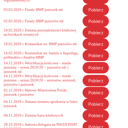
regulaminowych
Pobierz
03.03.2020 r. Finały HMP juniorek mł.
Pobierz
02.03.2020 r. Finały HMP juniorów mł.
24.02.2020 r. Zmiana przynależności klubowej
Pobierz
na boiskach otwartych
Pobierz
19.02.2020 r. Komunikat ws. HMP juniorów mł.
14.02.2020 r. Komunikat ws. barażu o Superligę,
Pobierz
półfinałów i finałów HMP
14.12.2019 r. Weryfikacja końcowa – runda
Pobierz
jesienna – sezon 2019/20 – juniorów mł. i
juniorek mł.
14.12.2019 r. Weryfikacja końcowa – runda
Pobierz
jesienna – sezon 2019/20 – seniorów, seniorek,
juniorów i juniorek
02.12.2019 r. Halowe Mistrzostwa Polski
Pobierz
juniorek i juniorów
04.11.2019 r. Zmiana terminu spotkania w lidze
Pobierz
seniorek
Pobierz
04.11.2019 r. Zmiana barw klubowych
29.10.2019 r. Ankieta delegata na NWZD PZHT
Pobierz