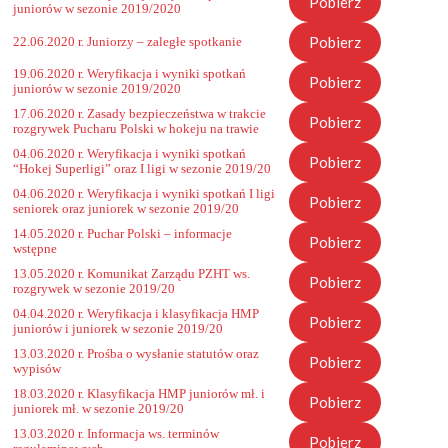
Pobierz
juniorów w sezonie 2019/2020
Pobierz
22.06.2020 r. Juniorzy – zaległe spotkanie
19.06.2020 r. Weryfikacja i wyniki spotkań
Pobierz
juniorów w sezonie 2019/2020
17.06.2020 r. Zasady bezpieczeństwa w trakcie
Pobierz
rozgrywek Pucharu Polski w hokeju na trawie
04.06.2020 r. Weryfikacja i wyniki spotkań
Pobierz
“Hokej Superligi” oraz I ligi w sezonie 2019/20
04.06.2020 r. Weryfikacja i wyniki spotkań I ligi
Pobierz
seniorek oraz juniorek w sezonie 2019/20
14.05.2020 r. Puchar Polski – informacje
Pobierz
wstępne
13.05.2020 r. Komunikat Zarządu PZHT ws.
Pobierz
rozgrywek w sezonie 2019/20
04.04.2020 r. Weryfikacja i klasyfikacja HMP
Pobierz
juniorów i juniorek w sezonie 2019/20
13.03.2020 r. Prośba o wysłanie statutów oraz
Pobierz
wypisów
18.03.2020 r. Klasyfikacja HMP juniorów mł. i
Pobierz
juniorek mł. w sezonie 2019/20
13.03.2020 r. Informacja ws. terminów
Pobierz