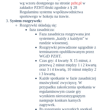
wg wzoru dostępnego na stronie
pzht.pl
w
zakładce PZHT/druki zgodnie z § 28
Regulaminu systemu współzawodnictwa
sportowego w hokeju na trawie.
System rozgrywek:
Rozgrywki składają się:
faza zasadnicza:
Faza zasadnicza rozgrywana jest
systemem „każdy z każdym” w
rundzie wiosennej.
Rozgrywki prowadzone sązgodnie z
terminarzem opublikowanym przez
WGiD PZHT.
Czas gry: 4 kwarty X 15 minut, z
przerwą 2 minut między 1 i 2 kwartą
oraz 3 i 4 kwartą, 10 minut między 2
i 3 kwartą.
Każde spotkanie w fazie zasadniczej
musiwyłonić zwycięzcę. W
przypadku zakończenia spotkania w
regulaminowym czasie gry
wynikiem nierozstrzygniętym
następuje konkurs karnych
zagrywek.
Po rozegraniu wszystkich spotkań