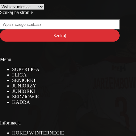
Archiwa
Szukaj na stronie
Szukaj
na
stronie
Szukaj
Menu
SUPERLIGA
I LIGA
SENIORKI
JUNIORZY
JUNIORKI
SĘDZIOWIE
KADRA
Informacja
HOKEJ W INTERNECIE