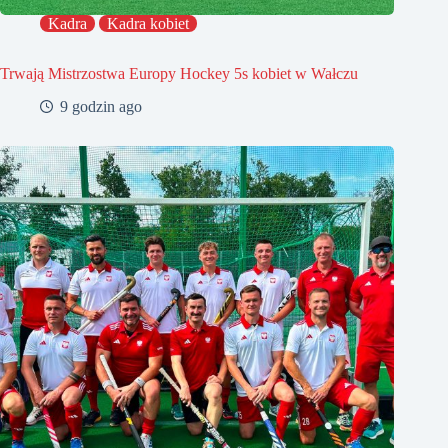
Kadra
Kadra kobiet
Trwają Mistrzostwa Europy Hockey 5s kobiet w Wałczu
9 godzin ago