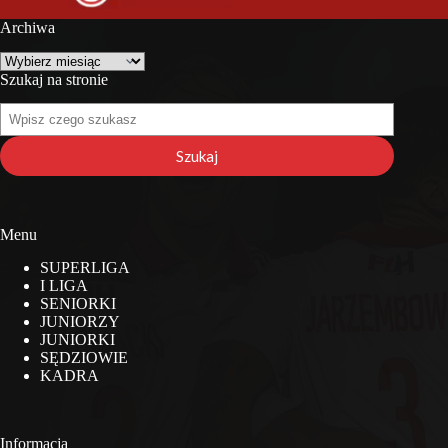
Archiwa
Archiwa
Szukaj na stronie
Szukaj
na
stronie
Szukaj
Menu
SUPERLIGA
I LIGA
SENIORKI
JUNIORZY
JUNIORKI
SĘDZIOWIE
KADRA
Informacja