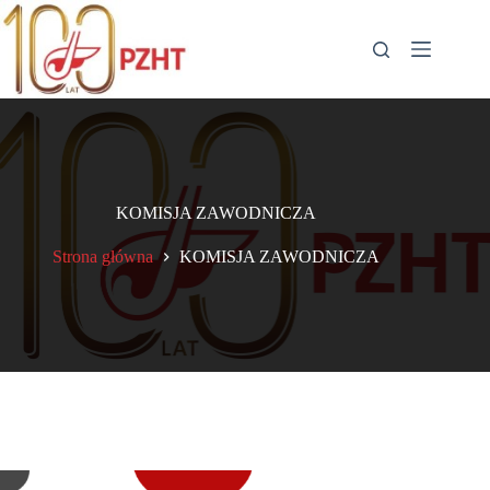
Przejdź
do
treści
KOMISJA ZAWODNICZA
Strona główna
KOMISJA ZAWODNICZA