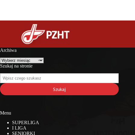
Archiwa
Archiwa
Szukaj na stronie
Szukaj
na
stronie
Szukaj
Menu
SUPERLIGA
I LIGA
SENIORKI