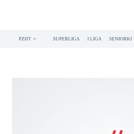
Przejdź
do
treści
PZHT
SUPERLIGA
I LIGA
SENIORKI