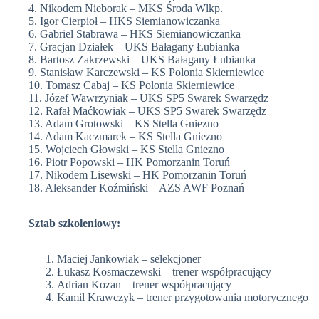
4. Nikodem Nieborak – MKS Środa Wlkp.
5. Igor Cierpioł – HKS Siemianowiczanka
6. Gabriel Stabrawa – HKS Siemianowiczanka
7. Gracjan Działek – UKS Bałagany Łubianka
8. Bartosz Zakrzewski – UKS Bałagany Łubianka
9. Stanisław Karczewski – KS Polonia Skierniewice
10. Tomasz Cabaj – KS Polonia Skierniewice
11. Józef Wawrzyniak – UKS SP5 Swarek Swarzędz
12. Rafał Maćkowiak – UKS SP5 Swarek Swarzędz
13. Adam Grotowski – KS Stella Gniezno
14. Adam Kaczmarek – KS Stella Gniezno
15. Wojciech Głowski – KS Stella Gniezno
16. Piotr Popowski – HK Pomorzanin Toruń
17. Nikodem Lisewski – HK Pomorzanin Toruń
18. Aleksander Koźmiński – AZS AWF Poznań
Sztab szkoleniowy:
Maciej Jankowiak – selekcjoner
Łukasz Kosmaczewski – trener współpracujący
Adrian Kozan – trener współpracujący
Kamil Krawczyk – trener przygotowania motorycznego