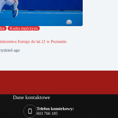
dra
Kadra mężczyzn
strzostwa Europy do lat 21 w Poznaniu
 tydzień ago
Dane kontaktowe
Telefon komórkowy:
603 766 185