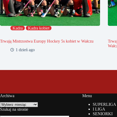
Kadra
Kadra kobiet
Trwają Mistrzostwa Europy Hockey 5s kobiet w Wałczu
Trwa
Wałc
1 dzień ago
Archiwa
Menu
Archiwa
SUPERLIGA
I LIGA
Szukaj na stronie
SENIORKI