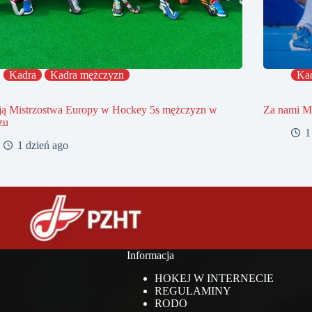
Kadra
Kadra mężczyzn
Ka
ją Mistrzostwa Europy w Hockey 5s mężczyzn w
Za nami Mi
zu
1
1 dzień ago
Informacja
HOKEJ W INTERNECIE
REGULAMINY
RODO