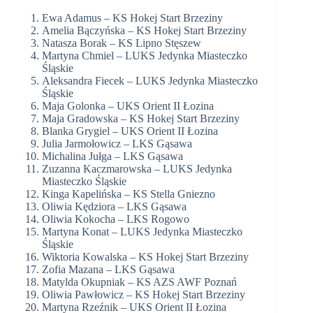
Ewa Adamus – KS Hokej Start Brzeziny
Amelia Bączyńska – KS Hokej Start Brzeziny
Natasza Borak – KS Lipno Stęszew
Martyna Chmiel – LUKS Jedynka Miasteczko
Śląskie
Aleksandra Fiecek – LUKS Jedynka Miasteczko
Śląskie
Maja Golonka – UKS Orient II Łozina
Maja Gradowska – KS Hokej Start Brzeziny
Blanka Grygiel – UKS Orient II Łozina
Julia Jarmołowicz – LKS Gąsawa
Michalina Jułga – LKS Gąsawa
Zuzanna Kaczmarowska – LUKS Jedynka
Miasteczko Śląskie
Kinga Kapelińska – KS Stella Gniezno
Oliwia Kędziora – LKS Gąsawa
Oliwia Kokocha – LKS Rogowo
Martyna Konat – LUKS Jedynka Miasteczko
Śląskie
Wiktoria Kowalska – KS Hokej Start Brzeziny
Zofia Mazana – LKS Gąsawa
Matylda Okupniak – KS AZS AWF Poznań
Oliwia Pawłowicz – KS Hokej Start Brzeziny
Martyna Rzeźnik – UKS Orient II Łozina