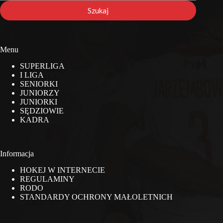
stronie
Szukaj
Menu
SUPERLIGA
I LIGA
SENIORKI
JUNIORZY
JUNIORKI
SĘDZIOWIE
KADRA
Informacja
HOKEJ W INTERNECIE
REGULAMINY
RODO
STANDARDY OCHRONY MAŁOLETNICH