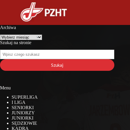
Archiwa
Archiwa
Szukaj na stronie
Szukaj
na
stronie
Szukaj
Menu
SUPERLIGA
I LIGA
SENIORKI
JUNIORZY
JUNIORKI
SĘDZIOWIE
KADRA