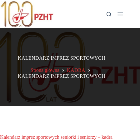
Przejdź
do
treści
KALENDARZ IMPREZ SPORTOWYCH
Strona główna
KADRA
KALENDARZ IMPREZ SPORTOWYCH
Kalendarz imprez sportowych seniorki i seniorzy – kadra