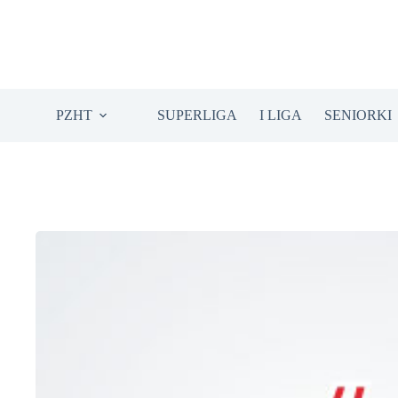
Przejdź
do
treści
PZHT
SUPERLIGA
I LIGA
SENIORKI