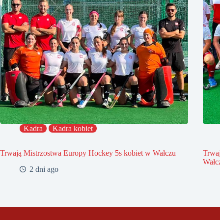
Kadra
Kadra kobiet
Trwają Mistrzostwa Europy Hockey 5s kobiet w Wałczu
Trwa
Wałc
2 dni ago