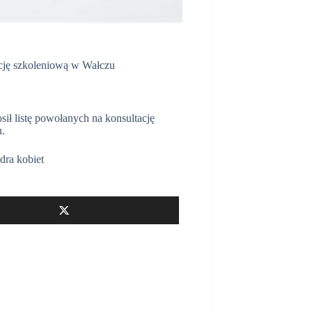
cję szkoleniową w Wałczu
ił listę powołanych na konsultację
u.
dra kobiet