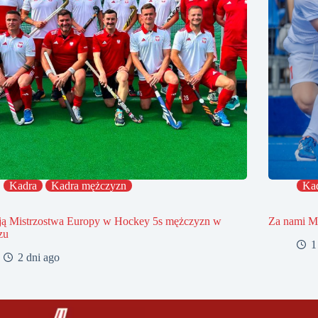
Kadra
Kadra mężczyzn
Ka
ją Mistrzostwa Europy w Hockey 5s mężczyzn w
Za nami Mi
zu
1
2 dni ago