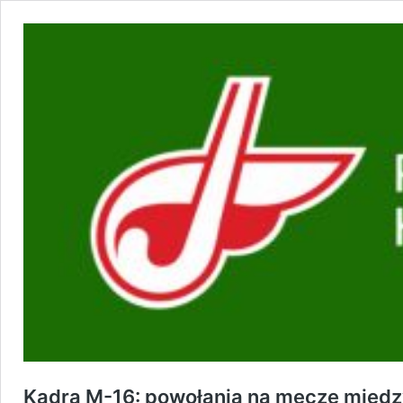
Kadra M-16: powołania na mecze międ