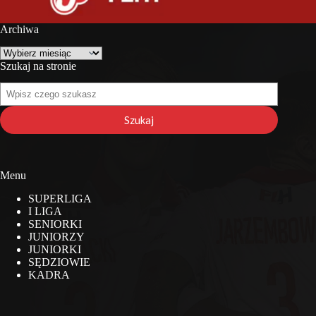
Archiwa
Archiwa
Szukaj na stronie
Szukaj
na
stronie
Szukaj
Menu
SUPERLIGA
I LIGA
SENIORKI
JUNIORZY
JUNIORKI
SĘDZIOWIE
KADRA