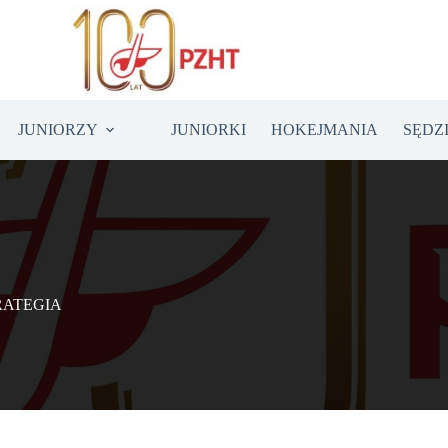
JUNIORZY
JUNIORKI
HOKEJMANIA
SĘDZ
RATEGIA