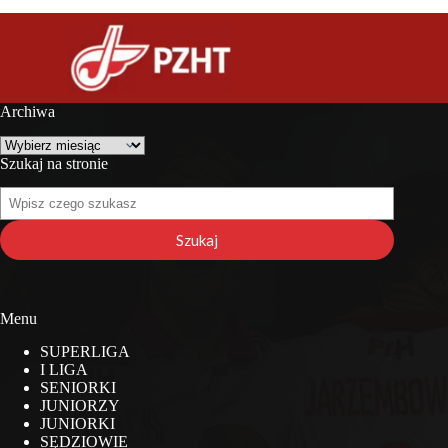
Archiwa
Archiwa
Szukaj na stronie
Szukaj
na
stronie
Szukaj
Menu
SUPERLIGA
I LIGA
SENIORKI
JUNIORZY
JUNIORKI
SĘDZIOWIE