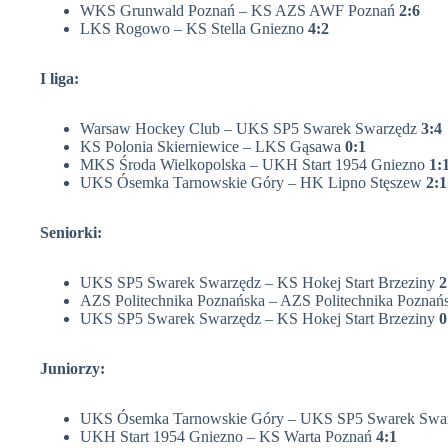
WKS Grunwald Poznań – KS AZS AWF Poznań
2:6
LKS Rogowo – KS Stella Gniezno
4:2
I liga:
Warsaw Hockey Club – UKS SP5 Swarek Swarzędz
3:4
KS Polonia Skierniewice – LKS Gąsawa
0:1
MKS Środa Wielkopolska – UKH Start 1954 Gniezno
1:
UKS Ósemka Tarnowskie Góry – HK Lipno Stęszew
2:1
Seniorki:
UKS SP5 Swarek Swarzędz – KS Hokej Start Brzeziny
2
AZS Politechnika Poznańska – AZS Politechnika Poznań
UKS SP5 Swarek Swarzędz – KS Hokej Start Brzeziny
0
Juniorzy:
UKS Ósemka Tarnowskie Góry – UKS SP5 Swarek Swa
UKH Start 1954 Gniezno – KS Warta Poznań
4:1