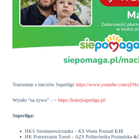
Transmisje z meczów Superligi:
https://www.youtube.com/@Hok
Wyniki “na żywo” – >
https://hokejsuperliga.pl/
Superliga:
HKS Siemianowiczanka – KS Warta Poznań
1:11
HK Pomorzanin Toruń – AZS Politechnika Poznańska
4: