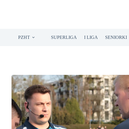
Przejdź
do
treści
PZHT
SUPERLIGA
I LIGA
SENIORKI