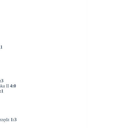
11
:3
ska II
4:0
:1
rzędz
1:3