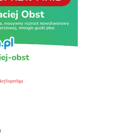
ejSuperliga
3