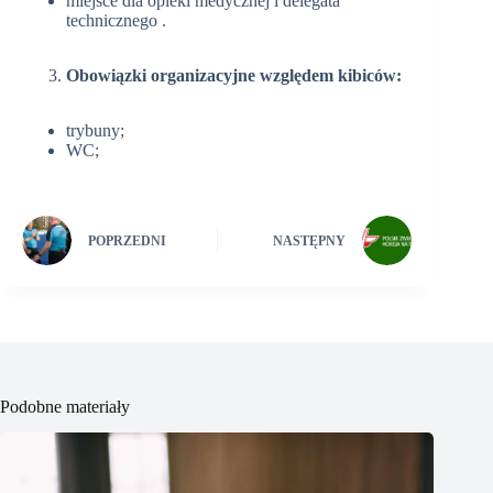
miejsce dla opieki medycznej i delegata
technicznego .
Obowiązki organizacyjne względem kibiców:
trybuny;
WC;
POPRZEDNI
NASTĘPNY
Podobne materiały