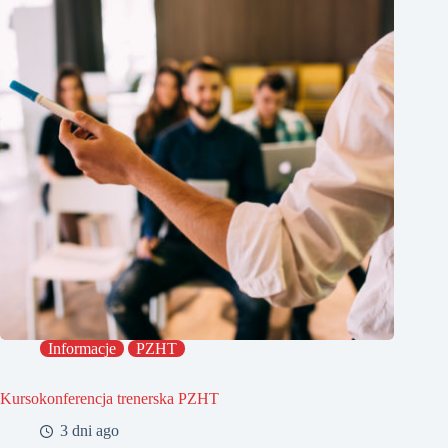
Informacje
PZHT
Kursokonferencja trenerska PZHT
3 dni ago