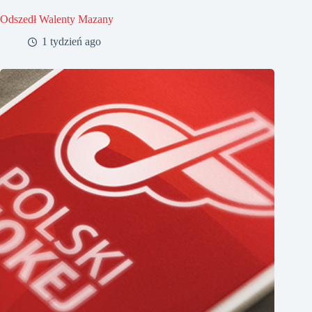
Odszedł Walenty Mazany
1 tydzień ago