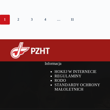
1
2
3
4
…
11
Informacja
HOKEJ W INTERNECIE
REGULAMINY
RODO
STANDARDY OCHRONY
MAŁOLETNICH