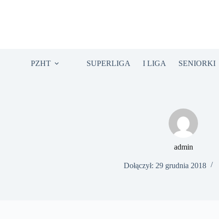
Przejdź
do
treści
PZHT
SUPERLIGA
I LIGA
SENIORKI
admin
Dołączył: 29 grudnia 2018