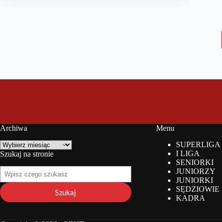
Archiwa
Menu
Archiwa
SUPERLIGA
I LIGA
Szukaj na stronie
SENIORKI
Szukaj
JUNIORZY
na
JUNIORKI
stronie
SĘDZIOWIE
Szukaj
KADRA