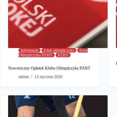
Informacje
Klub olimpijczyka
Klub
Olimpijczyka PZHT
PZHT
Noworoczny Opłatek Klubu Olimpijczyka PZHT
admin
13 stycznia 2020