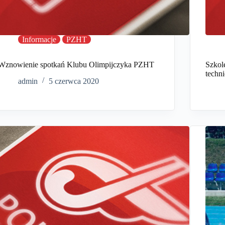
Informacje
PZHT
Wznowienie spotkań Klubu Olimpijczyka PZHT
Szkol
techn
admin
5 czerwca 2020