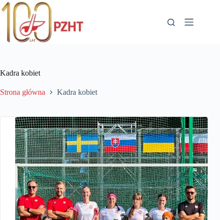
Przejdź
do
treści
Kadra kobiet
Strona główna
Kadra kobiet