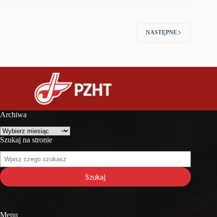
NASTĘPNE
Archiwa
Archiwa
Szukaj na stronie
Szukaj
na
stronie
Szukaj
Menu