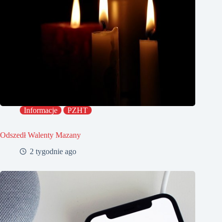
Informacje
PZHT
Odszedł Walenty Mazany
2 tygodnie ago