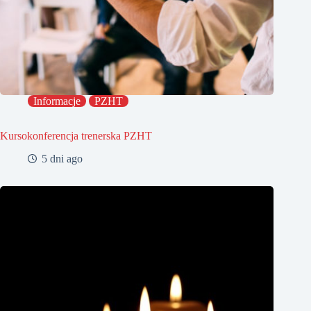
Informacje
PZHT
Kursokonferencja trenerska PZHT
5 dni ago