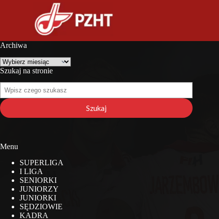
Archiwa
Archiwa
Szukaj na stronie
Szukaj
na
stronie
Szukaj
Menu
SUPERLIGA
I LIGA
SENIORKI
JUNIORZY
JUNIORKI
SĘDZIOWIE
KADRA