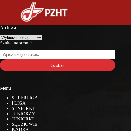
Archiwa
Archiwa
Szukaj na stronie
Szukaj
na
stronie
Szukaj
Menu
SUPERLIGA
I LIGA
SENIORKI
JUNIORZY
JUNIORKI
SĘDZIOWIE
KADRA