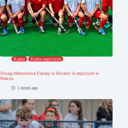
Kadra
Kadra mężczyzn
Trwają Mistrzostwa Europy w Hockey 5s mężczyzn w
Wałczu
1 dzień ago