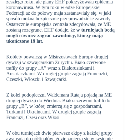
zeszłego roku, ale plany EHF pokrzyżowała epidemia
koronawirusa. W tym roku władze Europejskiej
Federacji aż do połowy maja zastanawiały się, w jaki
sposób można bezpiecznie przeprowadzić te zawody.
Ostatecznie europejska centrala zdecydowała, że ME
zostaną rozegrane. EHF dodaje, że
w turniejach bedą
mogli również zagrać zawodnicy, którzy mają
ukończone 19 lat
.
Kobiety powalczą w Mistrzostwach Europy drugiej
dywizji w szwajcarskim Zurychu. Biało-czerwone
trafiły do grupy „A” wraz z Białorusinkami i
Austriaczkami. W drugiej grupie zagrają Francuzki,
Czeszki, Włoszki i Szwajcarki.
Z kolei podopieczni Waldemara Rataja pojadą na ME
drugiej dywizji do Wiednia. Biało-czerwoni trafili do
grupy „B”, w której zmierzą się z gospodarzami,
Turkami i Ukraińcami. W drugiej grupie zagrają
Francuzi, Czesi oraz Włosi.
W obu turniejach dwie pierwsze ekipy z każdej grupy
awansują do półfinałów, gdzie zmierzą się w systemie