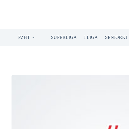
Przejdź
do
treści
PZHT
SUPERLIGA
I LIGA
SENIORKI