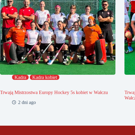
Kadra
Kadra kobiet
Trwają Mistrzostwa Europy Hockey 5s kobiet w Wałczu
Trwa
Wałc
2 dni ago