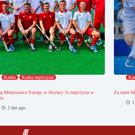
Kadra
Kadra mężczyzn
Ka
ją Mistrzostwa Europy w Hockey 5s mężczyzn w
Za nami Mi
zu
1
2 dni ago