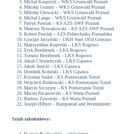
Michał Kasprzyk – WKS Grunwald Poznań
Mikołaj Gumny – WKS Grunwald Poznań
Mikołaj Głowacki – WKS Grunwald Poznań
Michał Lange – WKS Grunwald Poznań
Patryk Pawlak – KS AZS AWF Poznań
Mateusz Nowakowski – KS AZS AWF Poznań
Robert Pawlak – AZS Politechnika Poznańska
Gracjan Jarzyński – UKH Start 1954 Gniezno
Maksymilian Koperski – LKS Rogowo
Eryk Bembenek – LKS Rogowo
Tomasz Bembenek – LKS Rogowo
Jakub Chumeńczuk – LKS Gąsawa
Jakub Janicki – LKS Gąsawa
Dominik Kotulski – LKS Gąsawa
Krystian Sudoł – KS Pomorzanin Toruń
Wojciech Rutkowski – KS Pomorzanin Toruń
Marcin Szczęsny – KS Pomorzanin Toruń
Maciej Pacanowski – KS Warta Poznań
Bartosz Zaworski – KS Warta Poznań
Joseph Hillyer – Hampstead and Westminister
Sztab szkoleniowy:
Dariusz Rachwalski – selekcjoner