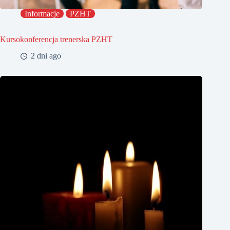
Informacje
PZHT
Kursokonferencja trenerska PZHT
2 dni ago