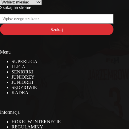
Archiwa
Szukaj na stronie
Szukaj
na
stronie
Szukaj
Menu
SUPERLIGA
I LIGA
SENIORKI
JUNIORZY
JUNIORKI
SĘDZIOWIE
KADRA
Informacja
HOKEJ W INTERNECIE
REGULAMINY