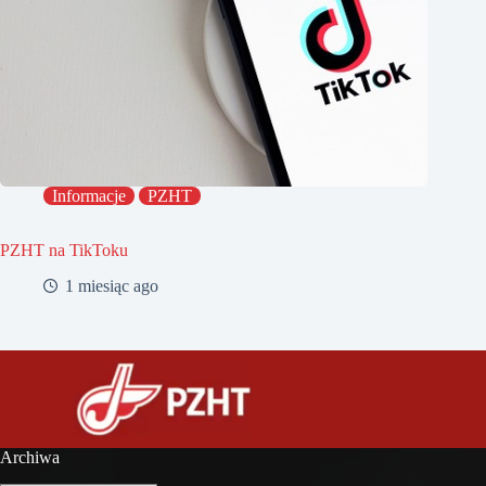
Informacje
PZHT
PZHT na TikToku
1 miesiąc ago
Archiwa