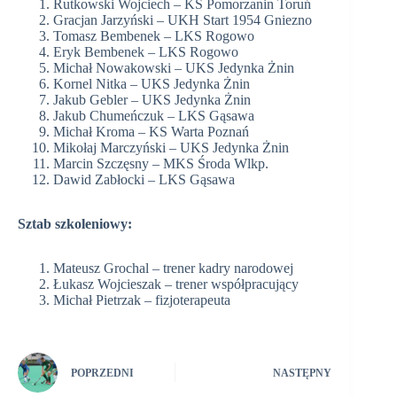
Rutkowski Wojciech – KS Pomorzanin Toruń
Gracjan Jarzyński – UKH Start 1954 Gniezno
Tomasz Bembenek – LKS Rogowo
Eryk Bembenek – LKS Rogowo
Michał Nowakowski – UKS Jedynka Żnin
Kornel Nitka – UKS Jedynka Żnin
Jakub Gebler – UKS Jedynka Żnin
Jakub Chumeńczuk – LKS Gąsawa
Michał Kroma – KS Warta Poznań
Mikołaj Marczyński – UKS Jedynka Żnin
Marcin Szczęsny – MKS Środa Wlkp.
Dawid Zabłocki – LKS Gąsawa
Sztab szkoleniowy:
Mateusz Grochal – trener kadry narodowej
Łukasz Wojcieszak – trener współpracujący
Michał Pietrzak – fizjoterapeuta
POPRZEDNI
NASTĘPNY