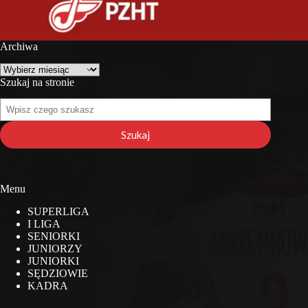
Archiwa
Archiwa
Szukaj na stronie
Szukaj
na
stronie
Szukaj
Menu
SUPERLIGA
I LIGA
SENIORKI
JUNIORZY
JUNIORKI
SĘDZIOWIE
KADRA