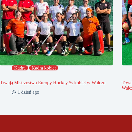
Kadra
Kadra kobiet
Trwają Mistrzostwa Europy Hockey 5s kobiet w Wałczu
Trwa
Wałc
1 dzień ago