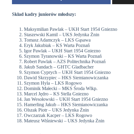
Skład kadry juniorów młodszy:
Maksymilian Pawlak – UKH Start 1954 Gniezno
Staszewski Kamil – UKS Jedynka Żnin
Tomasz Adamczyk – LKS Gąsawa
Eryk Jakubiak – KS Warta Poznań
Igor Pawlak – UKH Start 1954 Gniezno
Szymon Tyranowski – KS Warta Poznań
Robert Pawlak – AZS Politechnika Poznań
Jakub Sandach – GHTC Gladbacher
Szymon Cyprych – UKH Start 1954 Gniezno
Dawid Skrzypiec – HKS Siemianowiczanka
Szymon Hyla – LKS Rogowo
Dominik Małecki – MKS Środa Wlkp.
Marcel Jędro – KS Stella Gniezno
Jan Wesołowski – UKH Start 1954 Gniezno
Hamerling Jakub – HKS Siemianowiczanka
Olszak Piotr – UKS Jedynka Żnin
Owczarzak Kacper – LKS Rogowo
Mateusz Wiśniewski – UKS Jedynka Żnin