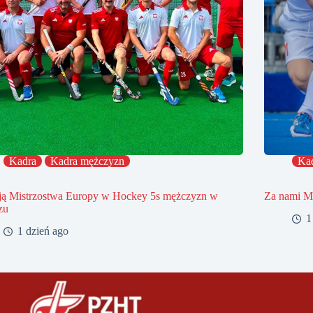
Kadra
Kadra mężczyzn
Ka
ją Mistrzostwa Europy w Hockey 5s mężczyzn w
Za nami Mi
zu
1
1 dzień ago