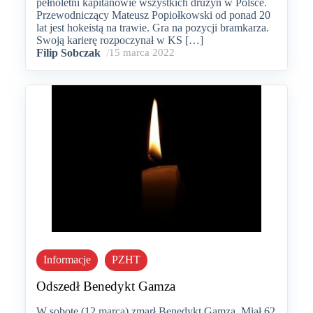
pełnoletni kapitanowie wszystkich drużyn w Polsce.
Przewodniczący Mateusz Popiołkowski od ponad 20
lat jest hokeistą na trawie. Gra na pozycji bramkarza.
Swoją karierę rozpoczynał w KS […]
Filip Sobczak
/
15 marca 2022
Informacje
PZHT
Odszedł Benedykt Gamza
W sobotę (12 marca) zmarł Benedykt Gamza. Miał 62