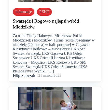
Informacje
PZHT
Swarzędz i Rogowo najlepsi wśród
Młodzików
Za nami Finały Halowych Mistrzostw Polski
Młodziczek i Młodzików. Turniej został rozegrany w
niedzielę (20 marca) w hali sportowej w Gąsawie.
Klasyfikacja końcowa – Młodziczki: UKS SP5
Swarek Swarzędz LKS Gąsawa UKS Orlęta
Sosnowiec UKS Orient II Łozina Klasyfikacja
końcowa – Młodzicy: LKS Rogowo UKS SP5
Swarek Swarzędz UKS Orlęta Sosnowiec UKS
Plejada Nysa Wyniki: […]
Filip Sobczak
/
21 marca 2022