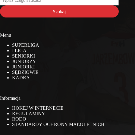
na
stronie
Szukaj
Menu
SUPERLIGA
I LIGA
SENIORKI
JUNIORZY
JUNIORKI
SĘDZIOWIE
KADRA
Informacja
HOKEJ W INTERNECIE
REGULAMINY
RODO
STANDARDY OCHRONY MAŁOLETNICH