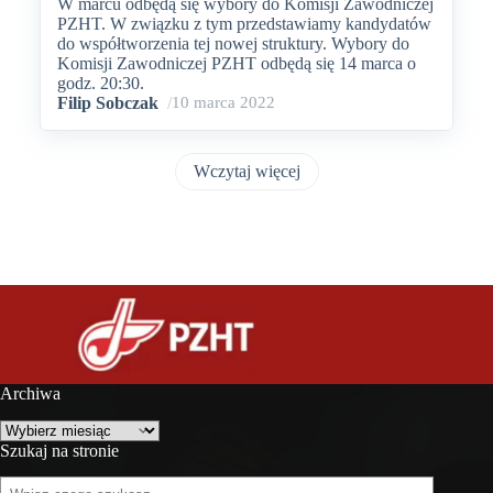
W marcu odbędą się wybory do Komisji Zawodniczej
PZHT. W związku z tym przedstawiamy kandydatów
do współtworzenia tej nowej struktury. Wybory do
Komisji Zawodniczej PZHT odbędą się 14 marca o
godz. 20:30.
Filip Sobczak
/
10 marca 2022
Wczytaj więcej
Archiwa
Archiwa
Szukaj na stronie
Szukaj