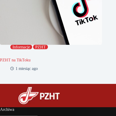
Informacje
PZHT
PZHT na TikToku
1 miesiąc ago
Archiwa