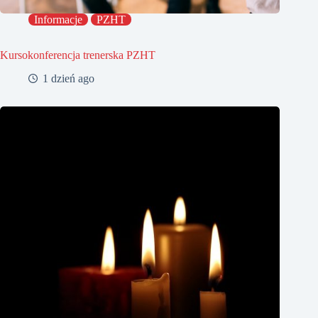
Informacje
PZHT
Kursokonferencja trenerska PZHT
1 dzień ago