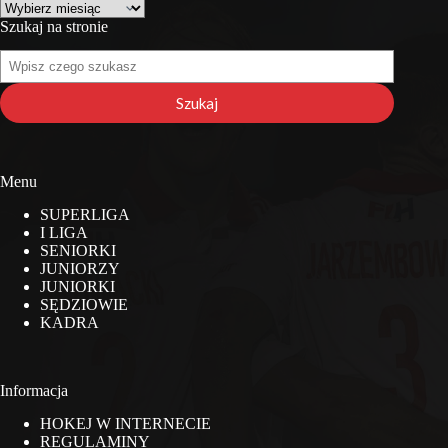
Archiwa
Szukaj na stronie
Szukaj
na
stronie
Szukaj
Menu
SUPERLIGA
I LIGA
SENIORKI
JUNIORZY
JUNIORKI
SĘDZIOWIE
KADRA
Informacja
HOKEJ W INTERNECIE
REGULAMINY