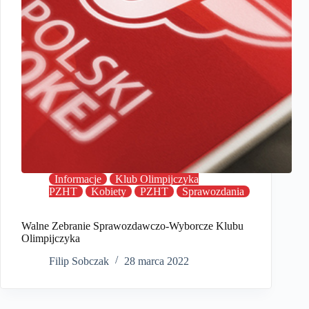
Informacje
Klub Olimpijczyka
PZHT
Kobiety
PZHT
Sprawozdania
Walne Zebranie Sprawozdawczo-Wyborcze Klubu
Olimpijczyka
Filip Sobczak
28 marca 2022