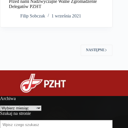
Przed nami Nadzwyczajne Walne Zgromadzenie
Delegatów PZHT
Filip Sobczak
1 września 2021
NASTĘPNE
Archiwa
Archiwa
Szukaj na stronie
Szukaj
na