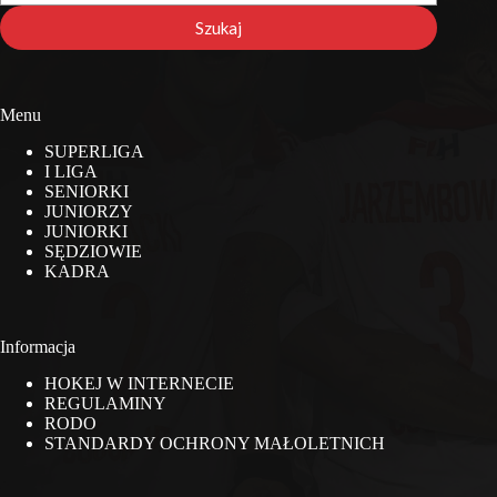
stronie
Szukaj
Menu
SUPERLIGA
I LIGA
SENIORKI
JUNIORZY
JUNIORKI
SĘDZIOWIE
KADRA
Informacja
HOKEJ W INTERNECIE
REGULAMINY
RODO
STANDARDY OCHRONY MAŁOLETNICH