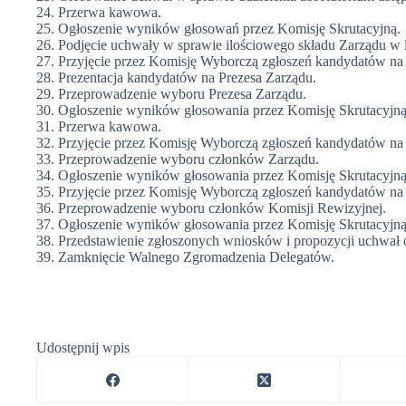
24. Przerwa kawowa.
25. Ogłoszenie wyników głosowań przez Komisję Skrutacyjną.
26. Podjęcie uchwały w sprawie ilościowego składu Zarządu w 
27. Przyjęcie przez Komisję Wyborczą zgłoszeń kandydatów na
28. Prezentacja kandydatów na Prezesa Zarządu.
29. Przeprowadzenie wyboru Prezesa Zarządu.
30. Ogłoszenie wyników głosowania przez Komisję Skrutacyjną
31. Przerwa kawowa.
32. Przyjęcie przez Komisję Wyborczą zgłoszeń kandydatów na
33. Przeprowadzenie wyboru członków Zarządu.
34. Ogłoszenie wyników głosowania przez Komisję Skrutacyjną
35. Przyjęcie przez Komisję Wyborczą zgłoszeń kandydatów na
36. Przeprowadzenie wyboru członków Komisji Rewizyjnej.
37. Ogłoszenie wyników głosowania przez Komisję Skrutacyjną
38. Przedstawienie zgłoszonych wniosków i propozycji uchwał 
39. Zamknięcie Walnego Zgromadzenia Delegatów.
Udostępnij wpis