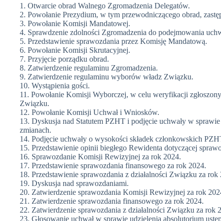
1. Otwarcie obrad Walnego Zgromadzenia Delegatów.
2. Powołanie Prezydium, w tym przewodniczącego obrad, zastępc
3. Powołanie Komisji Mandatowej.
4. Sprawdzenie zdolności Zgromadzenia do podejmowania uchw
5. Przedstawienie sprawozdania przez Komisję Mandatową.
6. Powołanie Komisji Skrutacyjnej.
7. Przyjęcie porządku obrad.
8. Zatwierdzenie regulaminu Zgromadzenia.
9. Zatwierdzenie regulaminu wyborów władz Związku.
10. Wystąpienia gości.
11. Powołanie Komisji Wyborczej, w celu weryfikacji zgłoszo
Związku.
12. Powołanie Komisji Uchwał i Wniosków.
13. Dyskusja nad Statutem PZHT i podjęcie uchwały w sprawie 
zmianach.
14. Podjęcie uchwały o wysokości składek członkowskich PZHT
15. Przedstawienie opinii biegłego Rewidenta dotyczącej spraw
16. Sprawozdanie Komisji Rewizyjnej za rok 2024.
17. Przedstawienie sprawozdania finansowego za rok 2024.
18. Przedstawienie sprawozdania z działalności Związku za rok
19. Dyskusja nad sprawozdaniami.
20. Zatwierdzenie sprawozdania Komisji Rewizyjnej za rok 202
21. Zatwierdzenie sprawozdania finansowego za rok 2024.
22. Zatwierdzenie sprawozdania z działalności Związku za rok 
23. Głosowanie uchwał w sprawie udzielenia absolutorium ust