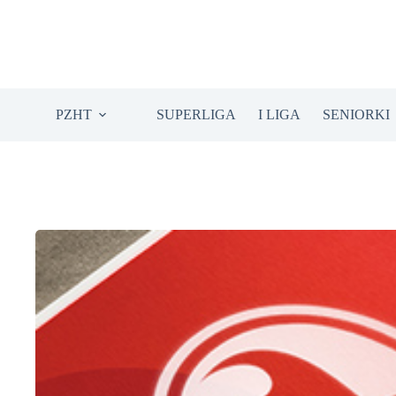
Przejdź
do
treści
PZHT
SUPERLIGA
I LIGA
SENIORKI