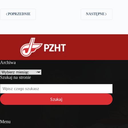
POPRZEDNIE
NASTĘPNE
Archiwa
Archiwa
Szukaj na stronie
Szukaj
na
stronie
Szukaj
Menu