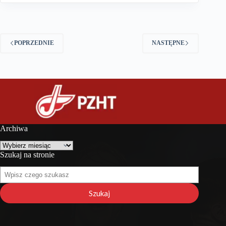
POPRZEDNIE
NASTĘPNE
Archiwa
Archiwa
Szukaj na stronie
Szukaj
na
stronie
Szukaj