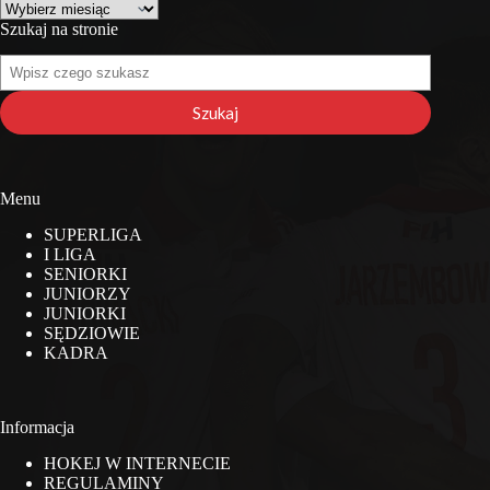
Archiwa
Szukaj na stronie
Szukaj
na
stronie
Szukaj
Menu
SUPERLIGA
I LIGA
SENIORKI
JUNIORZY
JUNIORKI
SĘDZIOWIE
KADRA
Informacja
HOKEJ W INTERNECIE
REGULAMINY