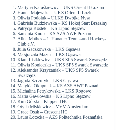
Martyna Karaśkiewicz – UKS Orient II Łozina
Hanna Majewska – UKS Orient II Łozina
Oliwia Podoluk – ULKS Dwójka Nysa
Gabriela Budziewska – KS Hokej Start Brzeziny
Patrycja Kostek – KS Lipno Stęszew
Samanta Knop – KS AZS AWF Poznań
Alina Mathes – 1. Hanauer Tennis-und Hockey-
Club e.V.
Julia Gaczkowska – LKS Gąsawa
Małgorzata Mazur – LKS Gąsawa
Klara Lisikiewicz – UKS SP5 Swarek Swarzędz
Oliwia Konieczka – UKS SP5 Swarek Swarzędz
Aleksandra Krzyżaniak – UKS SP5 Swarek
Swarzędz
Jagoda Szczuryk – LKS Gąsawa
Matylda Okupniak – KS AZS AWF Poznań
Michalina Petrykowska – LKS Rogowo
Maria Gawłowska – KS Lipno Stęszew
Kim Górski – Klipper THC
Otylia Miśkiewicz – VVV Amsterdam
Grace Osak – Crescent HC
Laura Łotocka – AZS Politechnika Poznańska