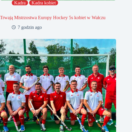
Kadra
Kadra kobiet
Trwają Mistrzostwa Europy Hockey 5s kobiet w Wałczu
7 godzin ago