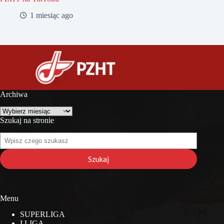
1 miesiąc ago
Archiwa
Archiwa
Szukaj na stronie
Szukaj
na
stronie
Szukaj
Menu
SUPERLIGA
I LIGA