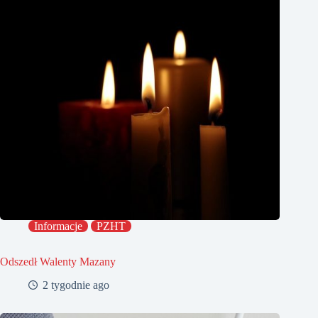
Informacje
PZHT
Odszedł Walenty Mazany
2 tygodnie ago