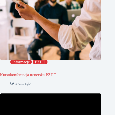
Informacje
PZHT
Kursokonferencja trenerska PZHT
3 dni ago