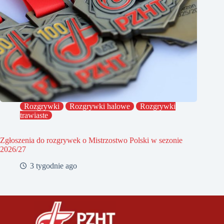
Rozgrywki
Rozgrywki halowe
Rozgrywki
trawiaste
Zgłoszenia do rozgrywek o Mistrzostwo Polski w sezonie
2026/27
3 tygodnie ago