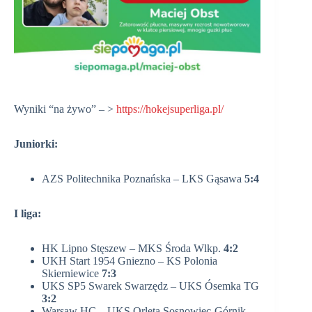
Wyniki “na żywo” – >
https://hokejsuperliga.pl/
Juniorki:
AZS Politechnika Poznańska – LKS Gąsawa
5:4
I liga:
HK Lipno Stęszew – MKS Środa Wlkp.
4:2
UKH Start 1954 Gniezno – KS Polonia
Skierniewice
7:3
UKS SP5 Swarek Swarzędz – UKS Ósemka TG
3:2
Warsaw HC – UKS Orlęta Sosnowiec-Górnik