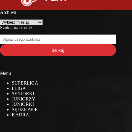
Archiwa
Archiwa
Szukaj na stronie
Szukaj
na
stronie
Szukaj
Menu
SUPERLIGA
I LIGA
SENIORKI
JUNIORZY
JUNIORKI
SĘDZIOWIE
KADRA