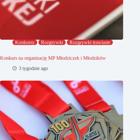
Konkursy
Rozgrywki
Rozgrywki trawiaste
Konkurs na organizację MP Młodziczek i Młodzików
3 tygodnie ago