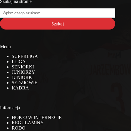
Szukaj na stronie
Szukaj
na
stronie
Szukaj
Menu
SUPERLIGA
I LIGA
SENIORKI
JUNIORZY
JUNIORKI
SĘDZIOWIE
KADRA
Informacja
HOKEJ W INTERNECIE
REGULAMINY
RODO