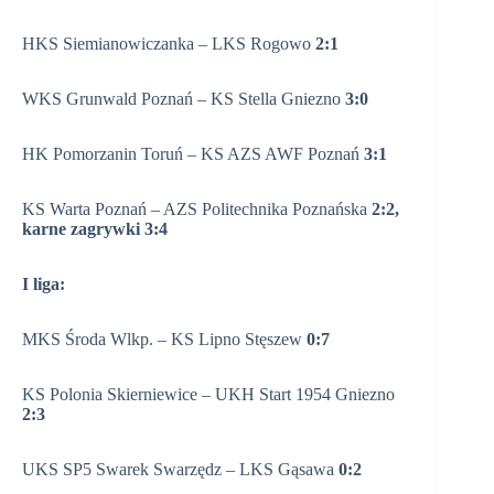
HKS Siemianowiczanka – LKS Rogowo
2:1
WKS Grunwald Poznań – KS Stella Gniezno
3:0
HK Pomorzanin Toruń – KS AZS AWF Poznań
3:1
KS Warta Poznań – AZS Politechnika Poznańska
2:2,
karne zagrywki 3:4
I liga:
MKS Środa Wlkp. – KS Lipno Stęszew
0:7
KS Polonia Skierniewice – UKH Start 1954 Gniezno
2:3
UKS SP5 Swarek Swarzędz – LKS Gąsawa
0:2