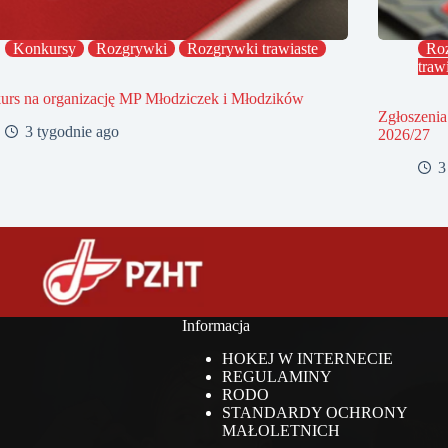
Konkursy
Rozgrywki
Rozgrywki trawiaste
Ro
traw
urs na organizację MP Młodziczek i Młodzików
Zgłoszenia
3 tygodnie ago
2026/27
3
Informacja
HOKEJ W INTERNECIE
REGULAMINY
RODO
STANDARDY OCHRONY
MAŁOLETNICH