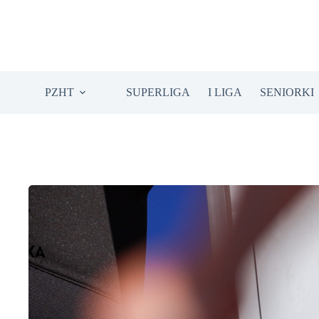
Przejdź
do
treści
PZHT
SUPERLIGA
I LIGA
SENIORKI