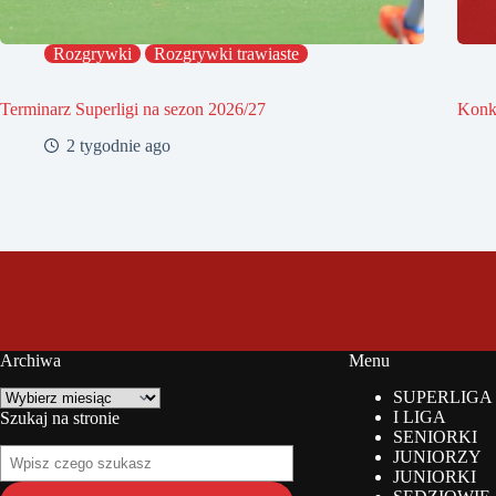
Rozgrywki
Rozgrywki trawiaste
Terminarz Superligi na sezon 2026/27
Konk
2 tygodnie ago
Archiwa
Menu
Archiwa
SUPERLIGA
I LIGA
Szukaj na stronie
SENIORKI
Szukaj
JUNIORZY
na
JUNIORKI
stronie