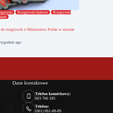
zgrywki
Rozgrywki halowe
Rozgrywki
iaste
 do rozgrywek o Mistrzostwo Polski w sezonie
 tygodnie ago
Dane kontaktowe
Telefon komórkowy:
603 766 185
Telefon:
(061) 861-88-89