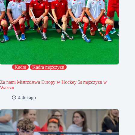
Kadra
Kadra mężczyzn
Za nami Mistrzostwa Europy w Hockey 5s mężczyzn w
Wałczu
4 dni ago