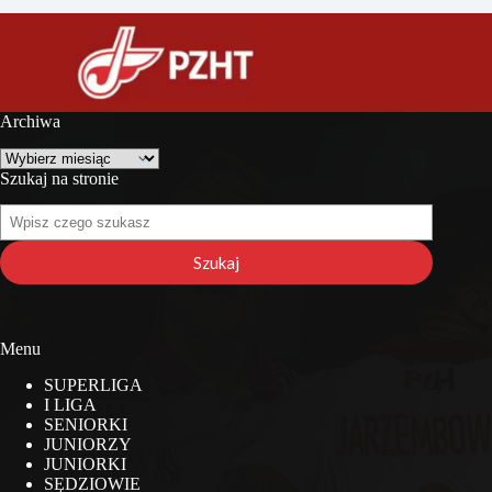
Archiwa
Archiwa
Szukaj na stronie
Szukaj
na
stronie
Szukaj
Menu
SUPERLIGA
I LIGA
SENIORKI
JUNIORZY
JUNIORKI
SĘDZIOWIE