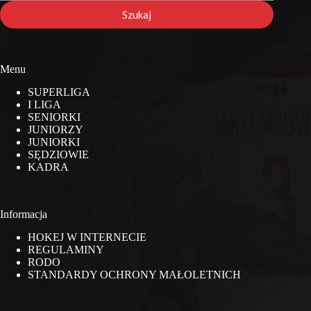
stronie
Szukaj
Menu
SUPERLIGA
I LIGA
SENIORKI
JUNIORZY
JUNIORKI
SĘDZIOWIE
KADRA
Informacja
HOKEJ W INTERNECIE
REGULAMINY
RODO
STANDARDY OCHRONY MAŁOLETNICH