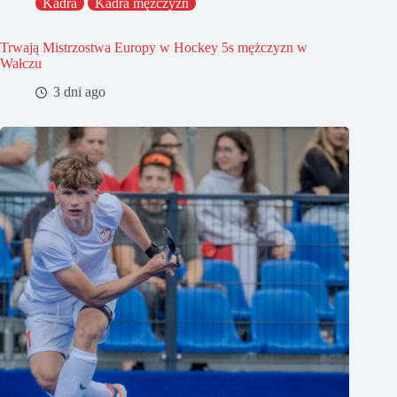
Kadra
Kadra mężczyzn
Trwają Mistrzostwa Europy w Hockey 5s mężczyzn w
Wałczu
3 dni ago