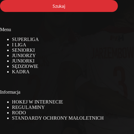
stronie
Szukaj
Menu
SUPERLIGA
I LIGA
SENIORKI
JUNIORZY
JUNIORKI
SĘDZIOWIE
KADRA
Informacja
HOKEJ W INTERNECIE
REGULAMINY
RODO
STANDARDY OCHRONY MAŁOLETNICH