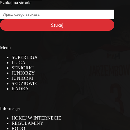
Szukaj na stronie
Szukaj
na
stronie
Szukaj
Menu
SUPERLIGA
I LIGA
SENIORKI
JUNIORZY
JUNIORKI
SĘDZIOWIE
KADRA
Informacja
HOKEJ W INTERNECIE
REGULAMINY
RODO