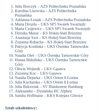
Julia Borczyk – AZS Politechnika Poznańska
Karolina Lisowska – AZS Politechnika
Poznańska
Adrianna Łosiak – AZS Politechnika Poznańska
Maria Drozda – UKS SP5 Swarek Swarzędz
Marta Czujewicz – UKS SP5 Swarek Swarzędz
Dżesika Mazur – KS Hokej-Start Brzeziny
Anastazja Szot – KS Hokej-Start Brzeziny
Zuzanna Rubacha – KS Hokej-Start Brzeziny
Patrycja Kosińska – UKS Ósemka Tarnowskie
Góry
Natalia Oleś – UKS Ósemka Tarnowskie Góry
Hanna Bidzińska – UKS Ósemka Tarnowskie
Góry
Oliwia Wojtasik – LKS Gąsawa
Zuzanna Koc – LKS Gąsawa
Natalia Dejneka – UKS Orient ll Łozina
Julia Kucharska – UKS Orient ll Łozina
Julia Balcerzak – SV Blankenese Hamburg
Aleksandra – Dymińska HC Alphen
Sandra Hoffmann – KKS Kolejarz Gliwice
Sztab szkoleniowy: