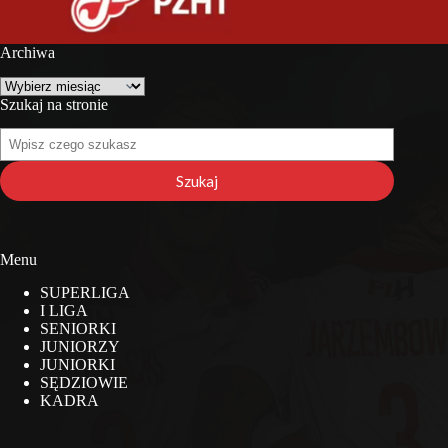
Archiwa
Archiwa
Szukaj na stronie
Szukaj
na
stronie
Szukaj
Menu
SUPERLIGA
I LIGA
SENIORKI
JUNIORZY
JUNIORKI
SĘDZIOWIE
KADRA