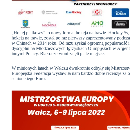
„Hokej piątkowy” to nowy format hokeja na trawie. Hockey 5s, 
hokeja na trawie, został po raz pierwszy zaprezentowany podc
w Chinach w 2014 roku. Od razu zyskał ogromną popularność i ju
dyscyplin na Młodzieżowych Igrzyskach Olimpijskich w Argent
innymi Polacy. Biało-czerwoni zajęli piąte miejsce.
W minionych latach w Wałczu dwukrotnie odbyły się Mistrzost
Europejska Federacja wystawiła nam bardzo dobre recenzje za or
seniorskiego Euro.