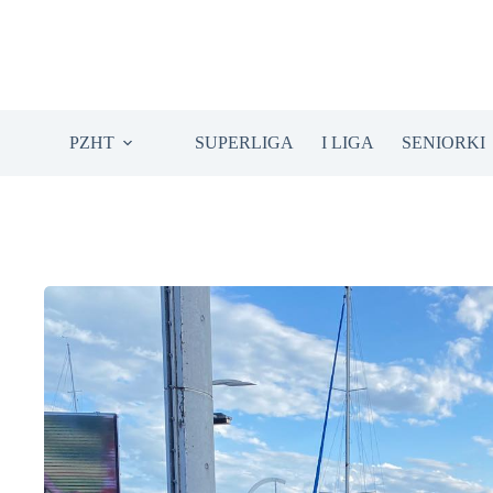
Przejdź
do
treści
PZHT
SUPERLIGA
I LIGA
SENIORKI