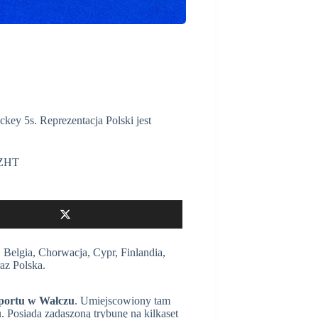
ey 5s. Reprezentacja Polski jest
ZHT
Belgia, Chorwacja, Cypr, Finlandia,
az Polska.
Sportu w Wałczu
. Umiejscowiony tam
. Posiada zadaszoną trybunę na kilkaset