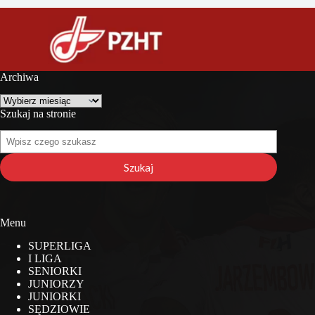
Archiwa
Archiwa
Szukaj na stronie
Szukaj
na
stronie
Szukaj
Menu
SUPERLIGA
I LIGA
SENIORKI
JUNIORZY
JUNIORKI
SĘDZIOWIE