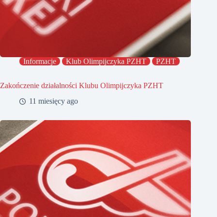
Informacje
Klub Olimpijczyka PZHT
PZHT
Zakończenie działalności Klubu Olimpijczyka PZHT
11 miesięcy ago