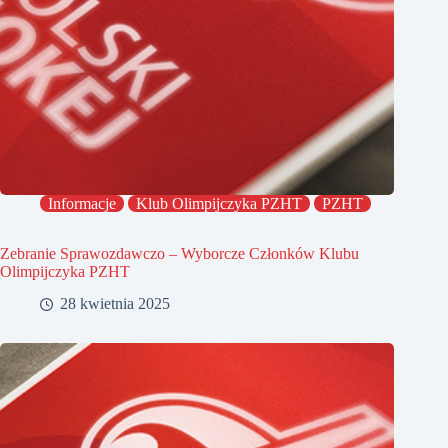
Informacje
Klub Olimpijczyka PZHT
PZHT
Zebranie Sprawozdawczo – Wyborcze Członków Klubu
Olimpijczyka PZHT
28 kwietnia 2025