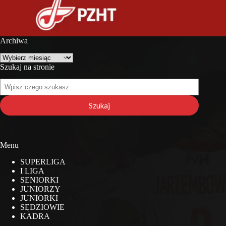
Archiwa
Archiwa
Szukaj na stronie
Szukaj
na
stronie
Szukaj
Menu
SUPERLIGA
I LIGA
SENIORKI
JUNIORZY
JUNIORKI
SĘDZIOWIE
KADRA