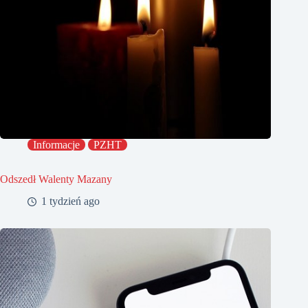
Informacje
PZHT
Odszedł Walenty Mazany
1 tydzień ago