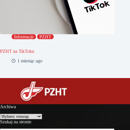
Informacje
PZHT
PZHT na TikToku
1 miesiąc ago
Archiwa
Archiwa
Szukaj na stronie