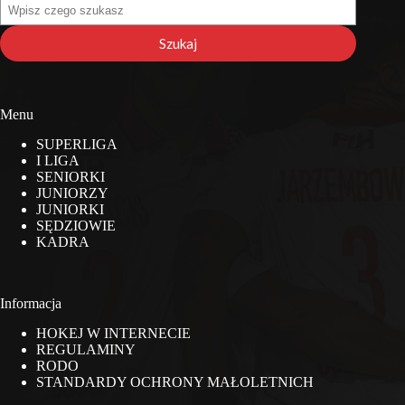
Szukaj
na
stronie
Szukaj
Menu
SUPERLIGA
I LIGA
SENIORKI
JUNIORZY
JUNIORKI
SĘDZIOWIE
KADRA
Informacja
HOKEJ W INTERNECIE
REGULAMINY
RODO
STANDARDY OCHRONY MAŁOLETNICH