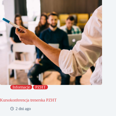
Informacje
PZHT
Kursokonferencja trenerska PZHT
2 dni ago