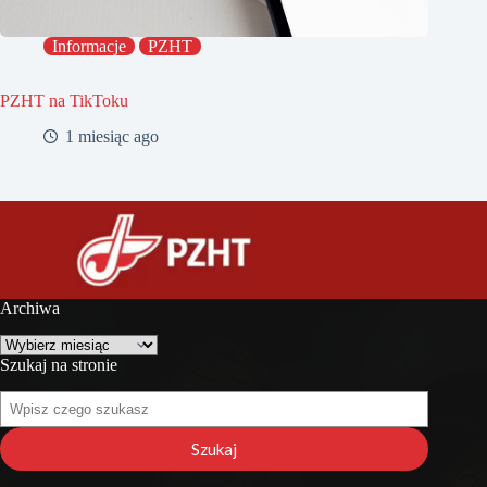
Informacje
PZHT
PZHT na TikToku
1 miesiąc ago
Archiwa
Archiwa
Szukaj na stronie
Szukaj
na
stronie
Szukaj