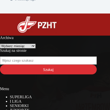
Archiwa
Archiwa
Szukaj na stronie
Szukaj
na
stronie
Szukaj
Menu
SUPERLIGA
I LIGA
SENIORKI