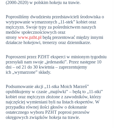
(2000-2020) w polskim hokeju na trawie.
Poprosiliśmy dwudziestu przedstawicieli środowiska o
wytypowanie wymarzonych „11-stek” kobiet oraz
mężczyzn. Swoje typy za pośrednictwem naszych
mediów społecznościowych oraz
strony
www.pzht.pl
będą prezentować między innymi
działacze hokejowi, trenerzy oraz dziennikarze.
Poproszeni przez PZHT eksperci w minionym tygodniu
przesyłali nam swoje „jedenastki”. Przez następne 10
dni – od 21 do 30 kwietnia – zaprezentujemy
ich „wymarzone” składy.
Podsumowanie akcji „11-stka Moich Marzeń”
opublikujemy w czasie „majówki” – będą to „11-stki”
kobiet oraz mężczyzn złożone z zawodników, którzy
najczęściej wymieniani byli na listach ekspertów. W
przypadku równej ilości głosów o dokonanie
ostatecznego wyboru PZHT poprosi prezesów
okręgowych związków hokeja na trawie.