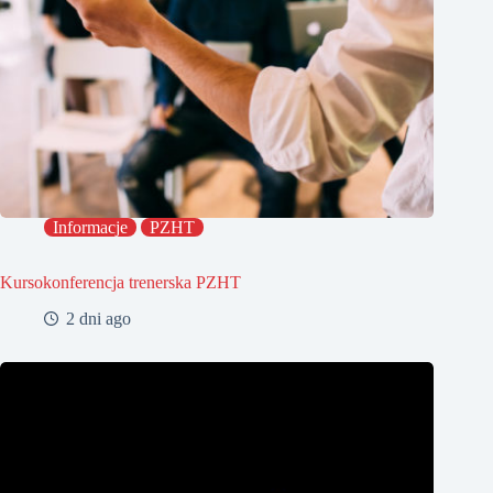
Informacje
PZHT
Kursokonferencja trenerska PZHT
2 dni ago