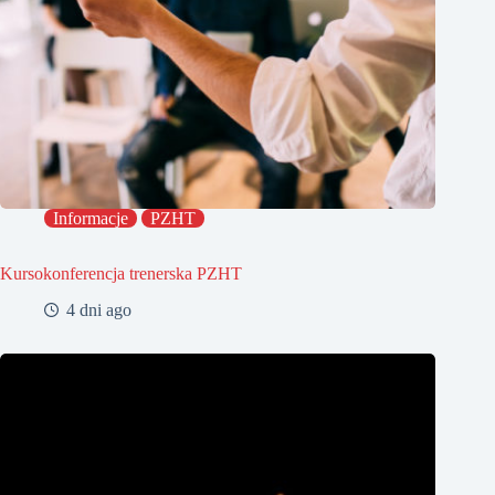
Informacje
PZHT
Kursokonferencja trenerska PZHT
4 dni ago