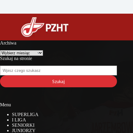
Archiwa
Archiwa
Szukaj na stronie
Szukaj
na
stronie
Szukaj
Menu
SUPERLIGA
I LIGA
SENIORKI
JUNIORZY