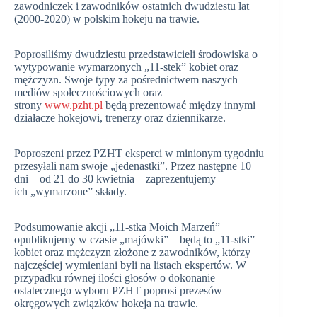
zawodniczek i zawodników ostatnich dwudziestu lat
(2000-2020) w polskim hokeju na trawie.
Poprosiliśmy dwudziestu przedstawicieli środowiska o
wytypowanie wymarzonych „11-stek” kobiet oraz
mężczyzn. Swoje typy za pośrednictwem naszych
mediów społecznościowych oraz
strony
www.pzht.pl
będą prezentować między innymi
działacze hokejowi, trenerzy oraz dziennikarze.
Poproszeni przez PZHT eksperci w minionym tygodniu
przesyłali nam swoje „jedenastki”. Przez następne 10
dni – od 21 do 30 kwietnia – zaprezentujemy
ich „wymarzone” składy.
Podsumowanie akcji „11-stka Moich Marzeń”
opublikujemy w czasie „majówki” – będą to „11-stki”
kobiet oraz mężczyzn złożone z zawodników, którzy
najczęściej wymieniani byli na listach ekspertów. W
przypadku równej ilości głosów o dokonanie
ostatecznego wyboru PZHT poprosi prezesów
okręgowych związków hokeja na trawie.