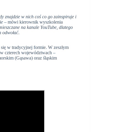
y znajdzie w nich coś co go zainspiruje i
ie
– mówi kierownik wyszkolenia
mieszczane na kanale YouTube, dlatego
h odwołać
.
 się w tradycyjnej formie. W zeszłym
ie w czterech województwach –
morskim (Gąsawa) oraz śląskim