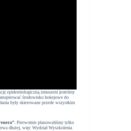
cję epidemiologiczną zmuszeni jesteśmy
zainspirować środowisko hokejowe do
łania były skierowane przede wszystkim
renera”
. Pierwotnie planowaliśmy tylko
trwa dłużej, więc Wydział Wyszkolenia