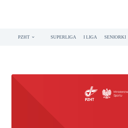
Przejdź
do
treści
PZHT
SUPERLIGA
I LIGA
SENIORKI