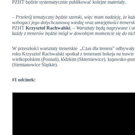
PZHT będzie systematycznie publikować kolejne materiały.
– Przekrój tematyczny będzie szeroki, więc mam nadzieję, że każd
wzbogaci jego dotychczasową wiedzę oraz umiejętności trenersk
PZHT
Krzysztof Rachwalski
. –
Warsztaty będą nagrywane i u
każdy z trenerów będzie mógł w dowolnym momencie się do nic
W przeszłości warsztaty trenerskie „Czas dla trenera” odbywały
roku Krzysztof Rachwalski spotkał z trenerami hokeja na traw
wielkopolskim (Poznań), łódzkim (Skierniewice), kujawsko-po
(Siemianowice Śląskie).
#1 odcinek: