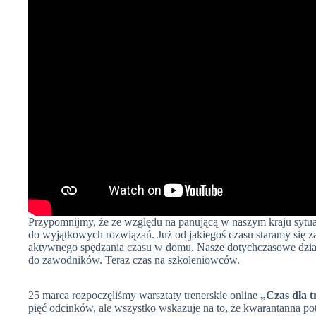
Przypomnijmy, że ze względu na panującą w naszym kraju sytua
do wyjątkowych rozwiązań. Już od jakiegoś czasu staramy się 
aktywnego spędzania czasu w domu. Nasze dotychczasowe dzia
do zawodników. Teraz czas na szkoleniowców.
25 marca rozpoczęliśmy warsztaty trenerskie online
„Czas dla t
pięć odcinków, ale wszystko wskazuje na to, że kwarantanna po