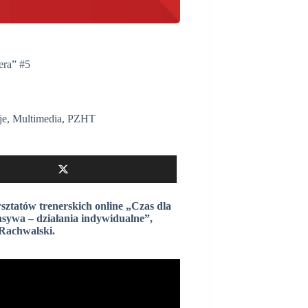
era” #5
je
,
Multimedia
,
PZHT
ztatów trenerskich online „Czas dla
sywa – działania indywidualne”,
Rachwalski.