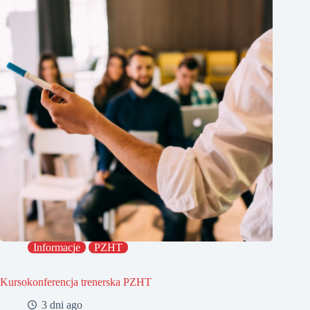
Informacje
PZHT
Kursokonferencja trenerska PZHT
3 dni ago