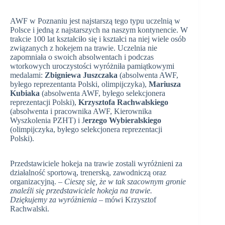
AWF w Poznaniu jest najstarszą tego typu uczelnią w
Polsce i jedną z najstarszych na naszym kontynencie. W
trakcie 100 lat kształciło się i kształci na niej wiele osób
związanych z hokejem na trawie. Uczelnia nie
zapomniała o swoich absolwentach i podczas
wtorkowych uroczystości wyróżniła pamiątkowymi
medalami:
Zbigniewa Juszczaka
(absolwenta AWF,
byłego reprezentanta Polski, olimpijczyka),
Mariusza
Kubiaka
(absolwenta AWF, byłego selekcjonera
reprezentacji Polski),
Krzysztofa Rachwalskiego
(absolwenta i pracownika AWF, Kierownika
Wyszkolenia PZHT) i J
erzego Wybieralskiego
(olimpijczyka, byłego selekcjonera reprezentacji
Polski).
Przedstawiciele hokeja na trawie zostali wyróżnieni za
działalność sportową, trenerską, zawodniczą oraz
organizacyjną. –
Cieszę się, że w tak szacownym gronie
znaleźli się przedstawiciele hokeja na trawie.
Dziękujemy za wyróżnienia
– mówi Krzysztof
Rachwalski.